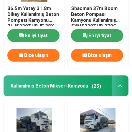
36.5m Yatay 31.8m
Shacman 37m Boom
ikinci el ekskavatör
Dikey Kullanılmış Beton
Beton Pompası
Pompası Kamyonu
Kamyonu Kullanılmış
ZLJ5230THBJE 38X-
SYM5230THB 370C-
beton santrali
5RZ
8A J08E WY Motor
En iyi fiyat
En iyi fiyat
Bize ulaşın
Bize ulaşın
Kullanılmış Beton Mikseri Kamyonu
(25)