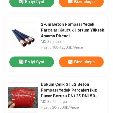
En iyi fiyat
Bize ulaşın
2-6m Beton Pompası Yedek
Parçaları Kauçuk Hortum Yüksek
Aşınma Direnci
MOQ：5 birim
Fiyat：100-120USD/Piece
En iyi fiyat
Bize ulaşın
Döküm Çelik ST52 Beton
Pompası Yedek Parçaları İkiz
Duvar Borusu DN125 DN150
DN175
MOQ：50 parça
Fiyat：20-35USD/Piece