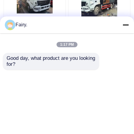
Shacman Şasi
Shacman 10018 Beton
Fairy.
Kullanılmış Beton Hattı
Pompası Kamyonu
Pompası SYM1161T
Monteli HOWO Şasi 9 ~
DFL1120B Motor
18Mpa
1:17 PM
En iyi fiyat
En iyi fiyat
Good day, what product are you looking 
for?
Bize ulaşın
Bize ulaşın
Daha fazla göster
Ana sayfa
Hakkımızda
Bize ulaşın
Desktop Site
Site Haritası
Gizlilik Politikası