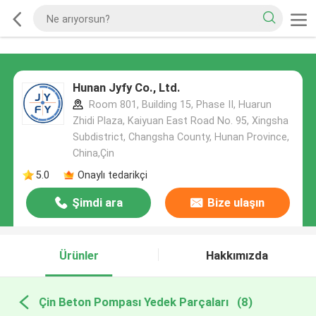
Hunan Jyfy Co., Ltd.
Room 801, Building 15, Phase II, Huarun
Zhidi Plaza, Kaiyuan East Road No. 95, Xingsha
Subdistrict, Changsha County, Hunan Province,
China,Çin
5.0
Onaylı tedarikçi
Şimdi ara
Bize ulaşın
Ürünler
Hakkımızda
Çin Beton Pompası Yedek Parçaları
(8)