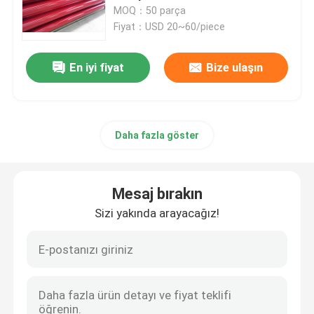
MOQ：50 parça
Fiyat：USD 20~60/piece
Fabrika turu
En iyi fiyat
Bize ulaşın
Kalite kontrol
Bize ulaşın
Daha fazla göster
Teklif isteği
Mesaj bırakın
Sizi yakında arayacağız!
Kullanılmış Kamyon Vinç
Kullanılmış Beton Pompası Kamyonu
Kullanılmış Beton Mikseri Kamyonu