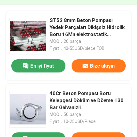
ST52 8mm Beton Pompası
Yedek Parçaları Dikişsiz Hidrolik
Boru 16Mn elektrostatik
püskürtme
MOQ：20 parça
Fiyat：40-55USD/piece FOB
En iyi fiyat
Bize ulaşın
40Cr Beton Pompası Boru
Kelepçesi Döküm ve Dövme 130
Bar Galvanizli
MOQ：50 parça
Fiyat：10-25USD/Piece