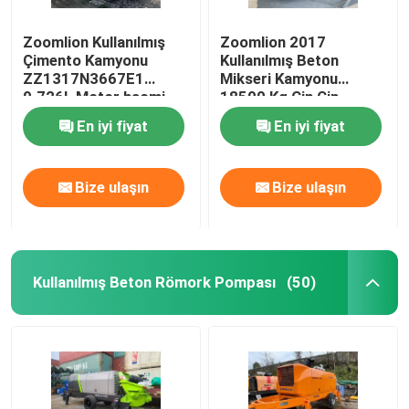
Zoomlion Kullanılmış
Zoomlion 2017
Çimento Kamyonu
Kullanılmış Beton
ZZ1317N3667E1
Mikseri Kamyonu
9.726L Motor hacmi
18500 Kg Çin Çin
D10.38-50
En iyi fiyat
En iyi fiyat
Bize ulaşın
Bize ulaşın
Kullanılmış Beton Römork Pompası
(50)