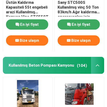
Üstün Kaldırma
Sany STC500S
Kapasiteli 55t engebeli
Kullanılmış vinç 50 Ton
Yenilenmiş Beton Pompası Kamyonu
arazi Kullanılmış
83km/h Ağır kaldırma
Kamyon Vinç STC550T
operasyonları için
En iyi fiyat
En iyi fiyat
Yenilenmiş Döner Matkap Rig
Bize ulaşın
Bize ulaşın
Yenilenmiş Kule Vinç
Beton Pompası Yedek Parçaları
Kullanılmış Beton Pompası Kamyonu
(104)
Yükleyici parçaları
Kullanılmış paletli vinç
Kullanılmış Damperli Kamyon