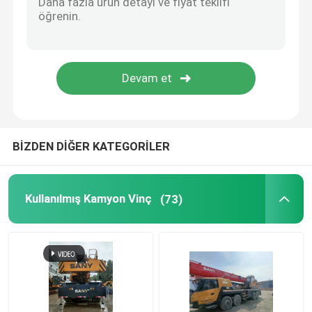
Yenilenmiş Beton Pompası Kamyonu
Yenilenmiş Döner Matkap Rig
Yenilenmiş Kule Vinç
BİZDEN DİĞER KATEGORİLER
Beton Pompası Yedek Parçaları
Kullanılmış Kamyon Vinç
(73)
Yükleyici parçaları
Kullanılmış paletli vinç
Kullanılmış Damperli Kamyon