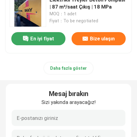
| 87 m³/saat Çıkış | 18 MPa
MOQ：1 adet
Kullanılmış Beton Römork Pompası
Fiyat：To be negotiated
Kullanılmış Beton Hattı Pompası
En iyi fiyat
Bize ulaşın
Kullanılmış Döner Sondaj Rig
Daha fazla göster
Kullanılmış Kule Vinç
Mesaj bırakın
Yenilenmiş Araç Üstü Vinç
Sizi yakında arayacağız!
Yenilenmiş Beton Mikseri Kamyonları
Yenilenmiş Beton Römork Pompası