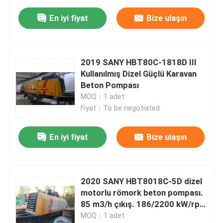
En iyi fiyat
Bize ulaşın
2019 SANY HBT80C-1818D III
Kullanılmış Dizel Güçlü Karavan
Beton Pompası
MOQ：1 adet
Fiyat：To be negotiated
En iyi fiyat
Bize ulaşın
2020 SANY HBT8018C-5D dizel
motorlu römork beton pompası.
85 m3/h çıkış. 186/2200 kW/rpm
motor.
MOQ：1 adet