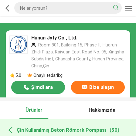
Hunan Jyfy Co., Ltd.
Room 801, Building 15, Phase II, Huarun
Zhidi Plaza, Kaiyuan East Road No. 95, Xingsha
Subdistrict, Changsha County, Hunan Province,
China,Çin
5.0
Onaylı tedarikçi
Şimdi ara
Bize ulaşın
Ürünler
Hakkımızda
Çin Kullanılmış Beton Römork Pompası
(50)