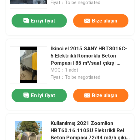
Fiyat：To be negotiated
En iyi fiyat
Bize ulaşın
İkinci el 2015 SANY HBT8016C-
5 Elektrikli Römorklu Beton
Pompası | 85 m³/saat çıkış |
16MPa
MOQ：1 adet
Fiyat：To be negotiated
En iyi fiyat
Bize ulaşın
Ana sayfa
Ürünler
Kullanılmış 2021 Zoomlion
HBT60.16.110SU Elektrikli Rel
Beton Pompası 72/44 m3/h çıkış
Hakkımızda