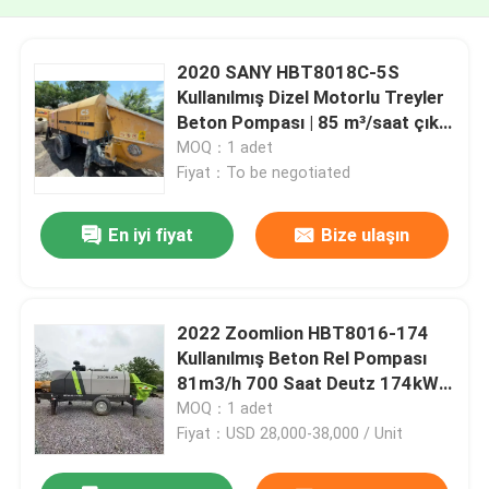
2020 SANY HBT8018C-5S
Kullanılmış Dizel Motorlu Treyler
Beton Pompası | 85 m³/saat çıkış
| 180/2200 kW/devir motor
MOQ：1 adet
Fiyat：To be negotiated
En iyi fiyat
Bize ulaşın
2022 Zoomlion HBT8016-174
Kullanılmış Beton Rel Pompası
81m3/h 700 Saat Deutz 174kW
CE ISO9001
MOQ：1 adet
Fiyat：USD 28,000-38,000 / Unit