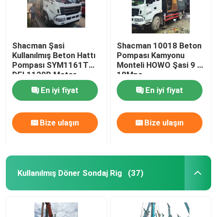
Shacman Şasi
Shacman 10018 Beton
Kullanılmış Beton Hattı
Pompası Kamyonu
Pompası SYM1161T
Monteli HOWO Şasi 9 ~
DFL1120B Motor
18Mpa
En iyi fiyat
En iyi fiyat
Bize ulaşın
Bize ulaşın
Kullanılmış Döner Sondaj Rig
(37)