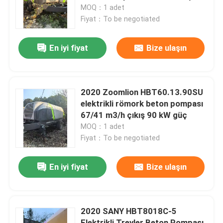
110 kW güç
MOQ：1 adet
Fiyat：To be negotiated
Fabrika turu
En iyi fiyat
Bize ulaşın
Kalite kontrol
Bize ulaşın
2020 Zoomlion HBT60.13.90SU
elektrikli römork beton pompası
67/41 m3/h çıkış 90 kW güç
Teklif isteği
MOQ：1 adet
Fiyat：To be negotiated
Kullanılmış Kamyon Vinç
En iyi fiyat
Bize ulaşın
Kullanılmış Beton Pompası Kamyonu
2020 SANY HBT8018C-5
Kullanılmış Beton Mikseri Kamyonu
Elektrikli Treyler Beton Pompası