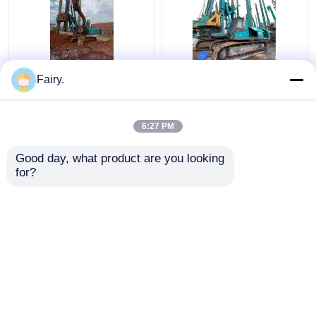
Sunward SWDM220
250 kW Mobil Sondaj
Fairy.
Kelly Bar ile Kullanılmış
Makinesi Sunward
Döner Sondaj Hidrolik
SW25 Cummins
Mobil
QSM11-335
6:27 PM
En iyi fiyat
En iyi fiyat
Good day, what product are you looking 
for?
Bize ulaşın
Bize ulaşın
Daha fazla göster
Ana sayfa
Hakkımızda
Bize ulaşın
Desktop Site
Site Haritası
Gizlilik Politikası