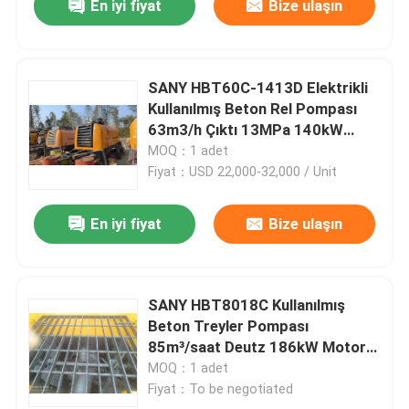
En iyi fiyat
Bize ulaşın
SANY HBT60C-1413D Elektrikli
Kullanılmış Beton Rel Pompası
63m3/h Çıktı 13MPa 140kW
Motor CE ISO9001
MOQ：1 adet
Fiyat：USD 22,000-32,000 / Unit
En iyi fiyat
Bize ulaşın
SANY HBT8018C Kullanılmış
Beton Treyler Pompası
85m³/saat Deutz 186kW Motor
Yüksek Çıkışlı CE Sertifikalı 2020
MOQ：1 adet
Fiyat：To be negotiated