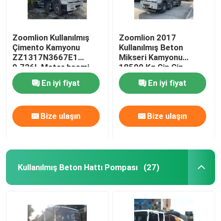
Zoomlion Kullanılmış
Zoomlion 2017
Çimento Kamyonu
Kullanılmış Beton
ZZ1317N3667E1
Mikseri Kamyonu
9.726L Motor hacmi
18500 Kg Çin Çin
D10.38-50
En iyi fiyat
En iyi fiyat
Bize ulaşın
Bize ulaşın
Kullanılmış Beton Hattı Pompası
(27)