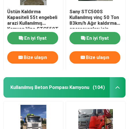
Üstün Kaldırma
Sany STC500S
ikinci el ekskavatör
Kapasiteli 55t engebeli
Kullanılmış vinç 50 Ton
arazi Kullanılmış
83km/h Ağır kaldırma
Kamyon Vinç STC550T
operasyonları için
beton santrali
En iyi fiyat
En iyi fiyat
Bize ulaşın
Bize ulaşın
Kullanılmış Beton Pompası Kamyonu
(104)