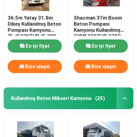
36.5m Yatay 31.8m
Shacman 37m Boom
Dikey Kullanılmış Beton
Beton Pompası
Pompası Kamyonu
Kamyonu Kullanılmış
ZLJ5230THBJE 38X-
SYM5230THB 370C-
5RZ
8A J08E WY Motor
En iyi fiyat
En iyi fiyat
Bize ulaşın
Bize ulaşın
Kullanılmış Beton Mikseri Kamyonu
(25)