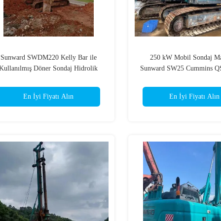
Sunward SWDM220 Kelly Bar ile
250 kW Mobil Sondaj Ma
Kullanılmış Döner Sondaj Hidrolik
Sunward SW25 Cummins Q
Mobil
En İyi Fiyatı Alın
En İyi Fiyatı Alın