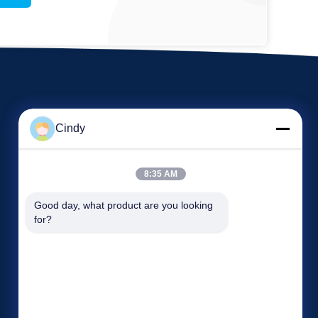
Cindy
8:35 AM
Etkinlikler
Good day, what product are you looking 
Rica etmek Alıntı
for?
Vakalar
Tel: 86---15717507063
Haberler


