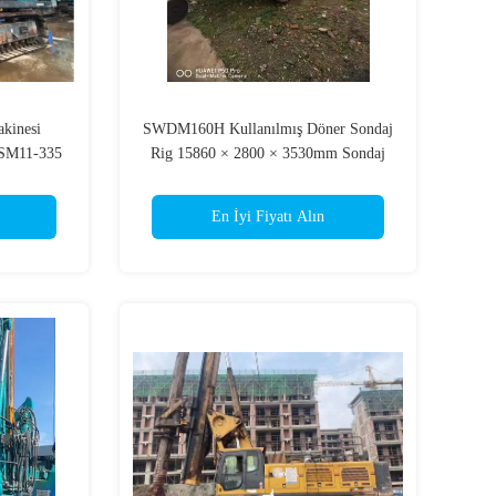
kinesi
SWDM160H Kullanılmış Döner Sondaj
SM11-335
Rig 15860 × 2800 × 3530mm Sondaj
Derinliği 45 / 35m
En İyi Fiyatı Alın