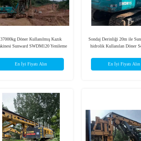
37000kg Döner Kullanılmış Kazık
Sondaj Derinliği 20m ile Su
kinesi Sunward SWDM120 Yenileme
hidrolik Kullanılan Döner S
SWDM60
En İyi Fiyatı Alın
En İyi Fiyatı Alın