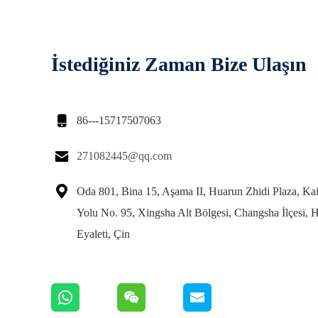
İstediğiniz Zaman Bize Ulaşın

86---15717507063

271082445@qq.com

Oda 801, Bina 15, Aşama II, Huarun Zhidi Plaza, K
Yolu No. 95, Xingsha Alt Bölgesi, Changsha İlçesi, 
Eyaleti, Çin