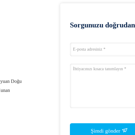
Sorgunuzu doğrudan 
aiyuan Doğu
Hunan
Şimdi gönder