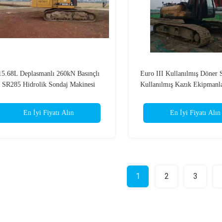
15.68L Deplasmanlı 260kN Basınçlı
Euro III Kullanılmış Döner 
SR285 Hidrolik Sondaj Makinesi
Kullanılmış Kazık Ekipman
Kullanılmış
6UZ1
En İyi Fiyatı Alın
En İyi Fiyatı Alın
1
2
3