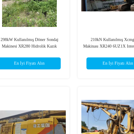
298kW Kullanılmış Döner Sondaj
210kN Kullanılmış Xcmg
Makinesi XR280 Hidrolik Kazık
Makinası XR240 6UZ1X Inter
Makinesi Makinesi XR280
Barlı Motor
En İyi Fiyatı Alın
En İyi Fiyatı Alın