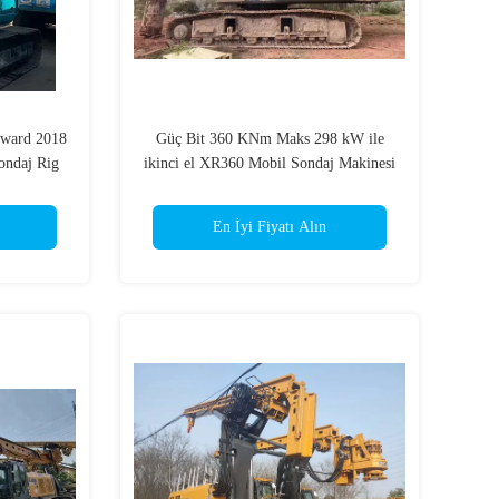
nward 2018
Güç Bit 360 KNm Maks 298 kW ile
ondaj Rig
ikinci el XR360 Mobil Sondaj Makinesi
En İyi Fiyatı Alın