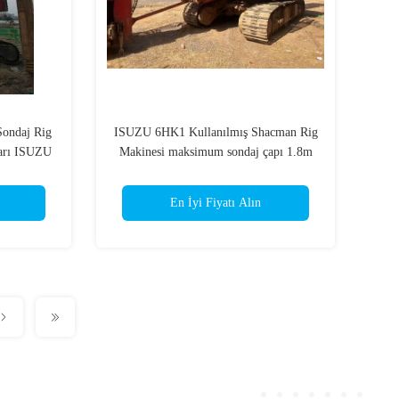
Sondaj Rig
ISUZU 6HK1 Kullanılmış Shacman Rig
ları ISUZU
Makinesi maksimum sondaj çapı 1.8m
En İyi Fiyatı Alın