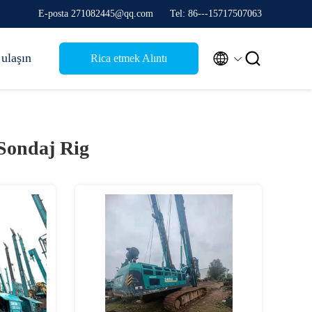
E-posta 271082445@qq.com
Tel: 86---15717507063


 ulaşın
Rica etmek Alıntı
Sondaj Rig