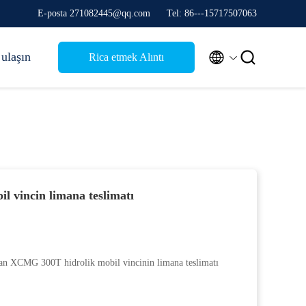
E-posta 271082445@qq.com
Tel: 86---15717507063


 ulaşın
Rica etmek Alıntı
il vincin limana teslimatı
pan XCMG 300T hidrolik mobil vincinin limana teslimatı