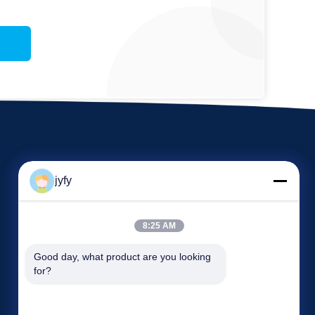
jyfy
8:25 AM
Etkinlikler
Good day, what product are you looking 
Rica etmek Alıntı
for?
Vakalar
Tel: 86---15717507063
Haberler