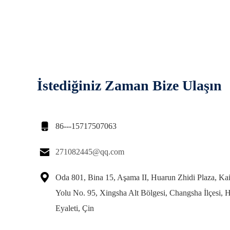
İstediğiniz Zaman Bize Ulaşın

86---15717507063

271082445@qq.com

Oda 801, Bina 15, Aşama II, Huarun Zhidi Plaza, K
Yolu No. 95, Xingsha Alt Bölgesi, Changsha İlçesi, 
Eyaleti, Çin