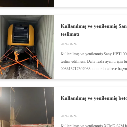
Kullanılmış ve yenilenmiş Sa
teslimatı
2024-08-24
Kullanılmış ve yenilenmiş Sany HBT100
teslim edilmesi. Daha fazla ayrıntı içi
008615717507063 numaralı adrese başvu
Kullanılmış ve yenilenmiş be
2024-08-24
Kullanılmış ve yenilenmiş XCMG 62M be