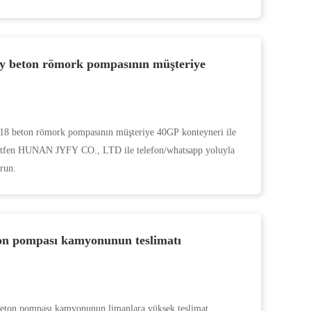
ny beton römork pompasının müşteriye
18 beton römork pompasının müşteriye 40GP konteyneri ile
n lütfen HUNAN JYFY CO., LTD ile telefon/whatsapp yoluyla
run.
ton pompası kamyonunun teslimatı
ton pompası kamyonunun limanlara yüksek teslimat